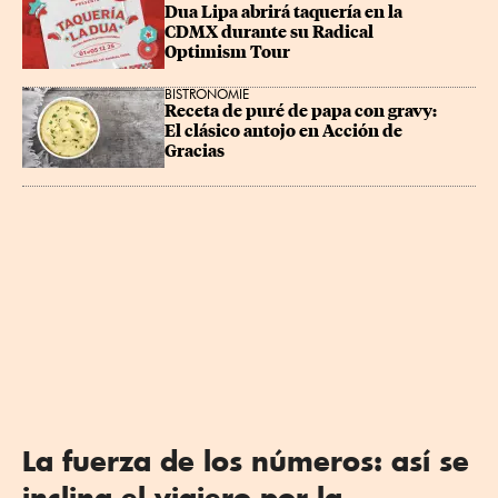
Dua Lipa abrirá taquería en la 
CDMX durante su Radical 
Optimism Tour
BISTRONOMIE
Receta de puré de papa con gravy: 
El clásico antojo en Acción de 
Gracias
La fuerza de los números: así se
inclina el viajero por la