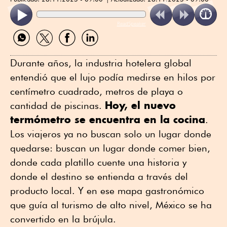
ReadSpeaker
Compartir
Compartir
Compartir
Compartir
por
por
por
por
WhatsApp
Twitter
Facebook
Linkedin
Durante años, la industria hotelera global
entendió que el lujo podía medirse en hilos por
centímetro cuadrado, metros de playa o
Hoy, el nuevo
cantidad de piscinas.
termómetro se encuentra en la cocina
.
Los viajeros ya no buscan solo un lugar donde
quedarse: buscan un lugar donde comer bien,
donde cada platillo cuente una historia y
donde el destino se entienda a través del
producto local. Y en ese mapa gastronómico
que guía al turismo de alto nivel, México se ha
convertido en la brújula.