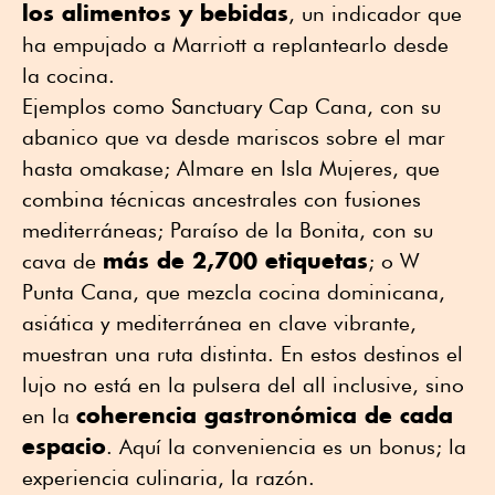
los alimentos y bebidas
, un indicador que
ha empujado a Marriott a replantearlo desde
la cocina.
Ejemplos como Sanctuary Cap Cana, con su
abanico que va desde mariscos sobre el mar
hasta omakase; Almare en Isla Mujeres, que
combina técnicas ancestrales con fusiones
mediterráneas; Paraíso de la Bonita, con su
más de 2,700 etiquetas
cava de
; o W
Punta Cana, que mezcla cocina dominicana,
asiática y mediterránea en clave vibrante,
muestran una ruta distinta. En estos destinos el
lujo no está en la pulsera del all inclusive, sino
coherencia gastronómica de cada
en la
espacio
. Aquí la conveniencia es un bonus; la
experiencia culinaria, la razón.