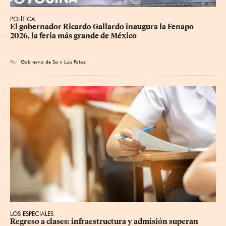
POLÍTICA
​El gobernador Ricardo Gallardo inaugura la Fenapo 
2026, la feria más grande de México
Por
Gob
ierno de Sa
n Luis Potosí
LOS ESPECIALES
Regreso a clases: infraestructura y admisión superan 