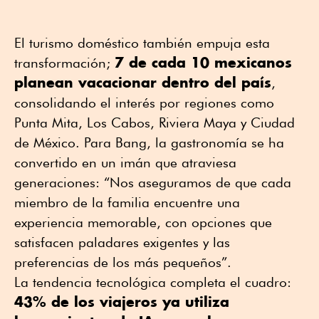
El turismo doméstico también empuja esta
7 de cada 10 mexicanos
transformación;
planean vacacionar dentro del país
,
consolidando el interés por regiones como
Punta Mita, Los Cabos, Riviera Maya y Ciudad
de México. Para Bang, la gastronomía se ha
convertido en un imán que atraviesa
generaciones: “Nos aseguramos de que cada
miembro de la familia encuentre una
experiencia memorable, con opciones que
satisfacen paladares exigentes y las
preferencias de los más pequeños”.
La tendencia tecnológica completa el cuadro:
43% de los viajeros ya utiliza