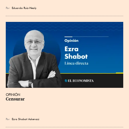
Por
Eduardo Ruiz-Healy
OPINIÓN
Censurar
Por
Ezra Shabot Askenazi