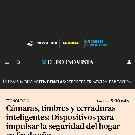
SUSCRÍBETE
NEWSLETTER
ANÚNCIATE
CONTRIBUCIONES
$1.99 DIARIOS
INI
El
SES
Economista
ÚLTIMAS NOTICIAS
TENDENCIAS:
REPORTES TRIMESTRALES
REVISIÓN 
5:00 min
TECNOLOGÍA
Lectura
Cámaras, timbres y cerraduras
inteligentes: Dispositivos para
impulsar la seguridad del hogar
en fin de año