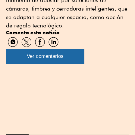
momento de apostar por soluciones de
cámaras, timbres y cerraduras inteligentes, que
se adaptan a cualquier espacio, como opción
de regalo tecnológico.
Comenta esta noticia
Compartir
Compartir
Compartir
Compartir
por
por
por
por
WhatsApp
Twitter
Facebook
Linkedin
Ver comentarios