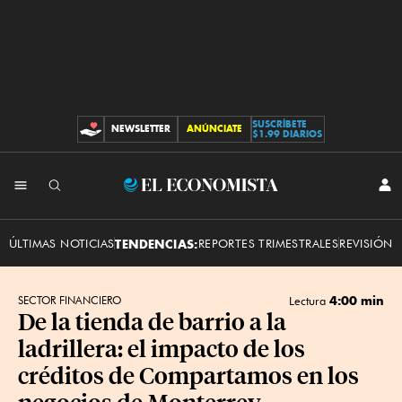
SUSCRÍBETE
NEWSLETTER
ANÚNCIATE
CONTRIBUCIONES
$1.99 DIARIOS
INI
El
SES
Economista
ÚLTIMAS NOTICIAS
TENDENCIAS:
REPORTES TRIMESTRALES
REVISIÓN 
4:00 min
SECTOR FINANCIERO
Lectura
De la tienda de barrio a la
ladrillera: el impacto de los
créditos de Compartamos en los
negocios de Monterrey