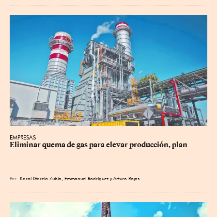
EMPRESAS
Eliminar quema de gas para elevar producción, plan
Por
Karol García Zubía
,
Emmanuel Rodríguez
y
Arturo Rojas