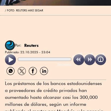
FOTO: REUTERS MIKE SEGAR
Reuters
Por:
Publicado:
22.10.2025 - 23:04
ReadSpeaker
Compartir
Compartir
Compartir
Compartir
por
por
por
por
WhatsApp
Twitter
Facebook
Linkedin
Los préstamos de los bancos estadounidenses
a proveedores de crédito privados han
aumentado hasta alcanzar casi los 300,000
millones de dólares, según un informe
publicado el martes por Moody’s, y la agencia