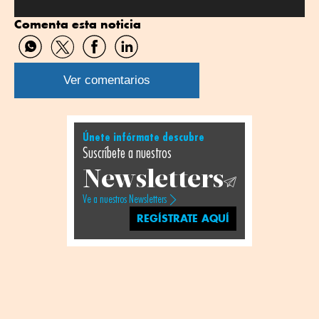
Comenta esta noticia
Compartir
Compartir
Compartir
Compartir
por
por
por
por
WhatsApp
Twitter
Facebook
Linkedin
Ver comentarios
Únete infórmate descubre
Suscríbete a nuestros
Newsletters
Ve a nuestros Newsletters
REGÍSTRATE AQUÍ