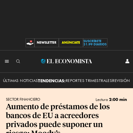
SUSCRÍBETE
NEWSLETTER
ANÚNCIATE
CONTRIBUCIONES
$1.99 DIARIOS
INI
El
SES
Economista
ÚLTIMAS NOTICIAS
TENDENCIAS:
REPORTES TRIMESTRALES
REVISIÓN 
2:00 min
SECTOR FINANCIERO
Lectura
Aumento de préstamos de los
bancos de EU a acreedores
privados puede suponer un
riesgo: Moody’s