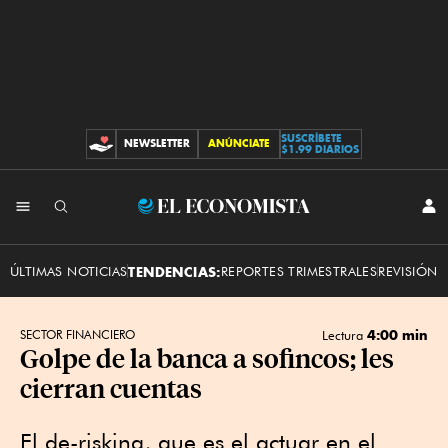
SUSCRÍBETE
NEWSLETTER
ANÚNCIATE
CONTRIBUCIONES
$1.99 DIARIOS
INI
El
SES
Economista
ÚLTIMAS NOTICIAS
TENDENCIAS:
REPORTES TRIMESTRALES
REVISIÓN 
4:00 min
SECTOR FINANCIERO
Lectura
Golpe de la banca a sofincos; les
cierran cuentas
El de-risking, que es el actuar en el