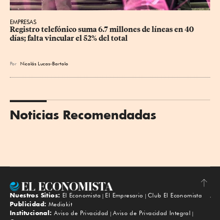
EMPRESAS
Registro telefónico suma 6.7 millones de líneas en 40 
días; falta vincular el 52% del total
Por
Nicolás Lucas-Bartolo
Noticias Recomendadas
Nuestros Sitios:
El Economista
El Empresario
Club El Economista
Subir
Publicidad:
Mediakit
Institucional:
Aviso de Privacidad
Aviso de Privacidad Integral