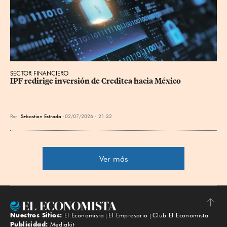
SECTOR FINANCIERO
IPF redirige inversión de Creditea hacia México
Por
Sebastian Estrada
02/07/2026 - 21:32
Ver más
Nuestros Sitios:
El Economista
El Empresario
Club El Economista
Subir
Publicidad:
Mediakit