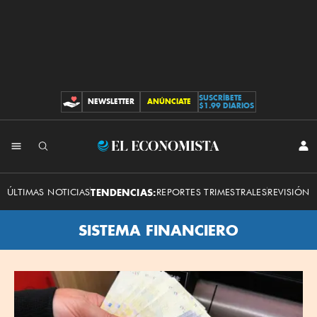
SUSCRÍBETE
NEWSLETTER
ANÚNCIATE
CONTRIBUCIONES
$1.99 DIARIOS
El
INI
SES
Economista
ÚLTIMAS NOTICIAS
TENDENCIAS:
REPORTES TRIMESTRALES
REVISIÓN 
SISTEMA FINANCIERO