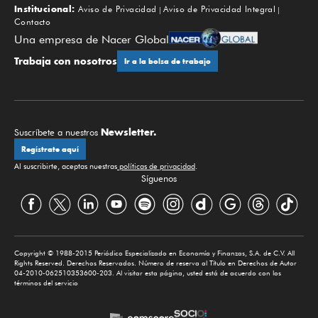
Institucional:
Aviso de Privacidad
Aviso de Privacidad Integral
Contacto
Una empresa de Nacer Global
Trabaja con nosotros
Ir a la bolsa de trabajo
Newsletter.
Suscríbete a nuestros
Regístrate aquí
Al suscribirte, aceptas nuestras
políticas de privacidad
.
Síguenos
Copyright © 1988-2015 Periódico Especializado en Economía y Finanzas, S.A. de C.V. All
Rights Reserved. Derechos Reservados. Número de reserva al Título en Derechos de Autor
04-2010-062510353600-203. Al visitar esta página, usted está de acuerdo con los
términos del servicio