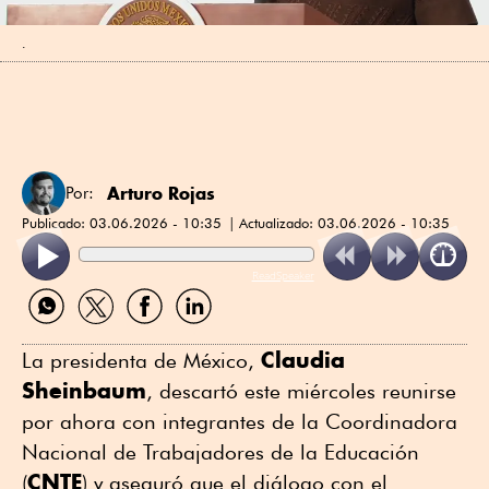
.
Arturo Rojas
Por:
Publicado:
03.06.2026 - 10:35
Actualizado:
03.06.2026 - 10:35
ReadSpeaker
Compartir
Compartir
Compartir
Compartir
por
por
por
por
WhatsApp
Twitter
Facebook
Linkedin
Claudia
La presidenta de México,
Sheinbaum
, descartó este miércoles reunirse
por ahora con integrantes de la Coordinadora
Nacional de Trabajadores de la Educación
CNTE
(
) y aseguró que el diálogo con el