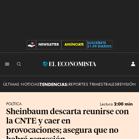
SUSCRÍBETE
NEWSLETTER
ANÚNCIATE
CONTRIBUCIONES
$1.99 DIARIOS
INI
El
SES
Economista
ÚLTIMAS NOTICIAS
TENDENCIAS:
REPORTES TRIMESTRALES
REVISIÓN 
2:00 min
POLÍTICA
Lectura
Sheinbaum descarta reunirse con
la CNTE y caer en
provocaciones; asegura que no
habrá represión