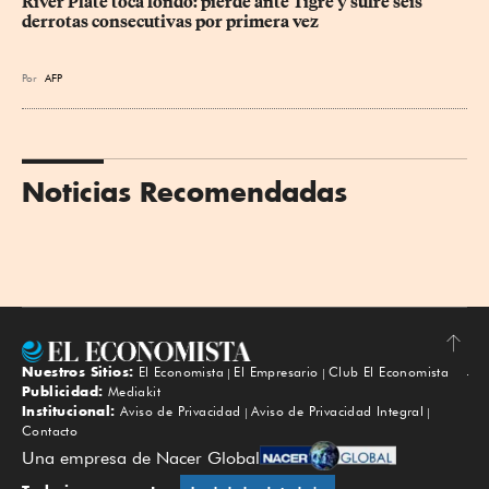
River Plate toca fondo: pierde ante Tigre y sufre seis 
derrotas consecutivas por primera vez
Por
AFP
Noticias Recomendadas
Nuestros Sitios:
El Economista
El Empresario
Club El Economista
Subir
Publicidad:
Mediakit
Institucional:
Aviso de Privacidad
Aviso de Privacidad Integral
Contacto
Una empresa de Nacer Global