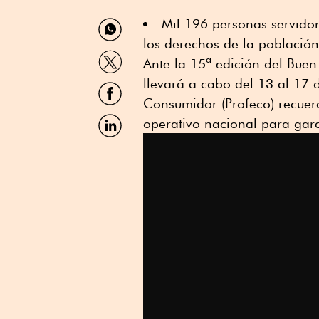
Compartir
Mil 196 personas servido
por
los derechos de la poblaci
WhatsApp
Compartir
Ante la 15ª edición del Bue
por
Twitter
llevará a cabo del 13 al 17 
Compartir
por
Consumidor (Profeco) recuer
Facebook
Compartir
operativo nacional para gara
por
Linkedin