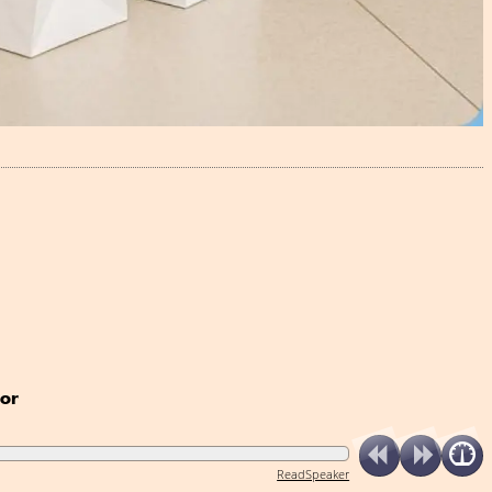
dor
ReadSpeaker