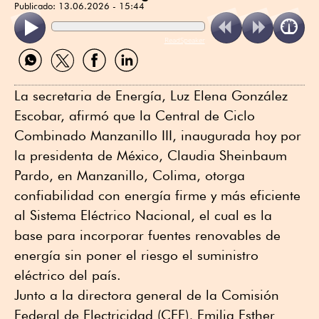
Publicado:
13.06.2026 - 15:44
ReadSpeaker
Compartir
Compartir
Compartir
Compartir
por
por
por
por
WhatsApp
Twitter
Facebook
Linkedin
La secretaria de Energía, Luz Elena González
Escobar, afirmó que la Central de Ciclo
Combinado Manzanillo III, inaugurada hoy por
la presidenta de México, Claudia Sheinbaum
Pardo, en Manzanillo, Colima, otorga
confiabilidad con energía firme y más eficiente
al Sistema Eléctrico Nacional, el cual es la
base para incorporar fuentes renovables de
energía sin poner el riesgo el suministro
eléctrico del país.
Junto a la directora general de la Comisión
Federal de Electricidad (CFE), Emilia Esther