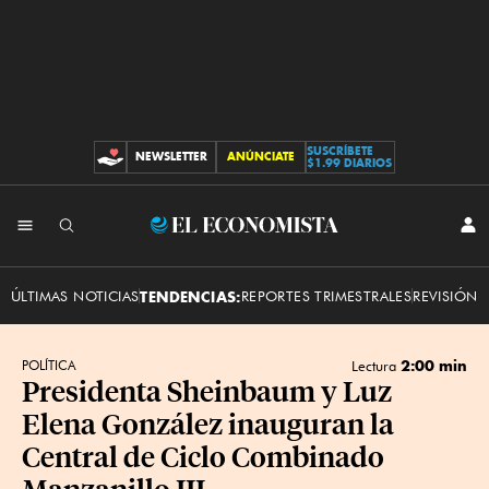
SUSCRÍBETE
NEWSLETTER
ANÚNCIATE
CONTRIBUCIONES
$1.99 DIARIOS
INI
El
SES
Economista
ÚLTIMAS NOTICIAS
TENDENCIAS:
REPORTES TRIMESTRALES
REVISIÓN 
2:00 min
POLÍTICA
Lectura
Presidenta Sheinbaum y Luz
Elena González inauguran la
Central de Ciclo Combinado
Manzanillo III