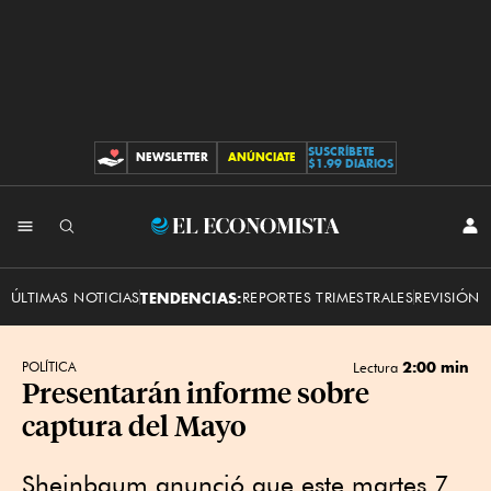
SUSCRÍBETE
NEWSLETTER
ANÚNCIATE
CONTRIBUCIONES
$1.99 DIARIOS
INI
El
SES
Economista
ÚLTIMAS NOTICIAS
TENDENCIAS:
REPORTES TRIMESTRALES
REVISIÓN 
2:00 min
POLÍTICA
Lectura
Presentarán informe sobre
captura del Mayo
Sheinbaum anunció que este martes 7