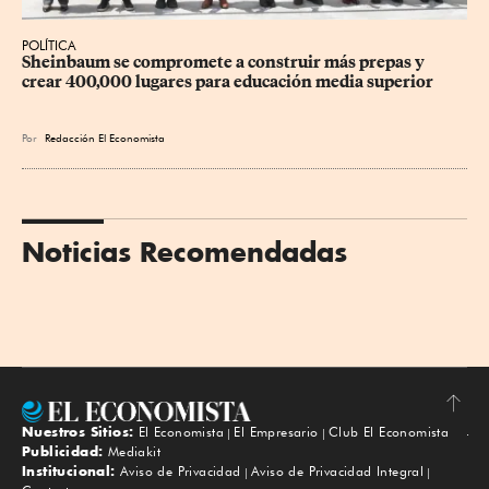
POLÍTICA
Sheinbaum se compromete a construir más prepas y 
crear 400,000 lugares para educación media superior
Por
Redacción El Economista
Noticias Recomendadas
Nuestros Sitios:
El Economista
El Empresario
Club El Economista
Subir
Publicidad:
Mediakit
Institucional:
Aviso de Privacidad
Aviso de Privacidad Integral