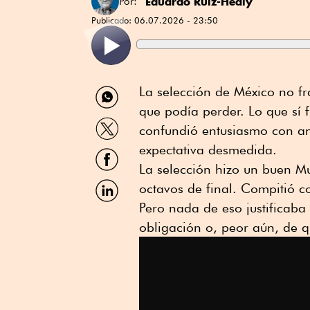
Eduardo Ruiz-Healy
Por:
Publicado:
06.07.2026 - 23:50
Compartir
La selección de México no fr
por
que podía perder. Lo que sí 
WhatsApp
Compartir
confundió entusiasmo con aná
por
Twitter
expectativa desmedida.
Compartir
por
La selección hizo un buen M
Facebook
Compartir
octavos de final. Compitió c
por
Pero nada de eso justificaba 
Linkedin
obligación o, peor aún, de q