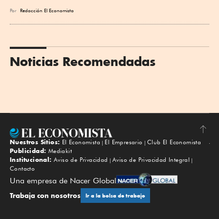
Por
Redacción El Economista
Noticias Recomendadas
Nuestros Sitios:
El Economista
El Empresario
Club El Economista
Subir
Publicidad:
Mediakit
Institucional:
Aviso de Privacidad
Aviso de Privacidad Integral
Contacto
Una empresa de Nacer Global
Trabaja con nosotros
Ir a la bolsa de trabajo