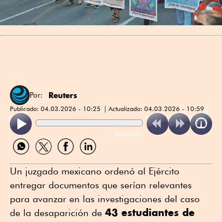
Reuters
Por:
Publicado:
04.03.2026 - 10:25
Actualizado:
04.03.2026 - 10:59
ReadSpeaker
Compartir
Compartir
Compartir
Compartir
por
por
por
por
WhatsApp
Twitter
Facebook
Linkedin
Un juzgado mexicano ordenó al Ejército
entregar documentos que serían ⁠relevantes
para avanzar en las investigaciones del caso
43 estudiantes de
de la desaparición de