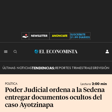
SUSCRÍBETE
NEWSLETTER
ANÚNCIATE
CONTRIBUCIONES
$1.99 DIARIOS
INI
El
SES
Economista
ÚLTIMAS NOTICIAS
TENDENCIAS:
REPORTES TRIMESTRALES
REVISIÓN 
2:00 min
POLÍTICA
Lectura
Poder Judicial ordena a la Sedena
entregar documentos ocultos del
caso Ayotzinapa