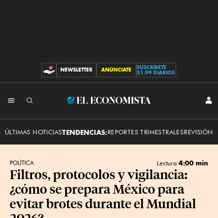
SUSCRÍBETE
NEWSLETTER
ANÚNCIATE
CONTRIBUCIONES
$1.99 DIARIOS
INI
El
SES
Economista
ÚLTIMAS NOTICIAS
TENDENCIAS:
REPORTES TRIMESTRALES
REVISIÓN 
4:00 min
POLÍTICA
Lectura
Filtros, protocolos y vigilancia:
¿cómo se prepara México para
evitar brotes durante el Mundial
2026?