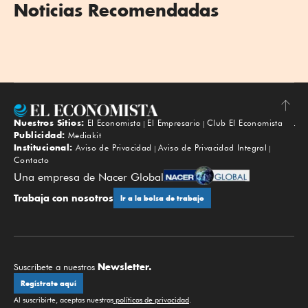
Noticias Recomendadas
Nuestros Sitios:
El Economista
El Empresario
Club El Economista
Subir
Publicidad:
Mediakit
Institucional:
Aviso de Privacidad
Aviso de Privacidad Integral
Contacto
Una empresa de Nacer Global
Trabaja con nosotros
Ir a la bolsa de trabajo
Newsletter.
Suscríbete a nuestros
Regístrate aquí
Al suscribirte, aceptas nuestras
políticas de privacidad
.