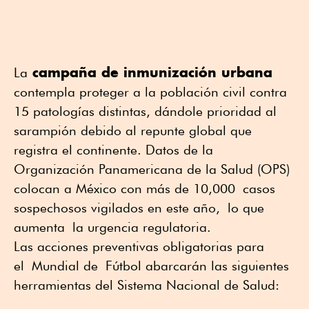
campaña de inmunización urbana
La
contempla proteger a la población civil contra
15 patologías distintas, dándole prioridad al
sarampión debido al repunte global que
registra el continente. Datos de la
Organización Panamericana de la Salud (OPS)
colocan a México con más de 10
,000
casos
sospechosos vigilados en este año,
lo que
aumenta
la urgencia regulatoria.
Las acciones preventivas obligatorias para
e
l
Mundial de
F
útbol abarcarán las siguientes
herramientas del Sistema Nacional de Salud: