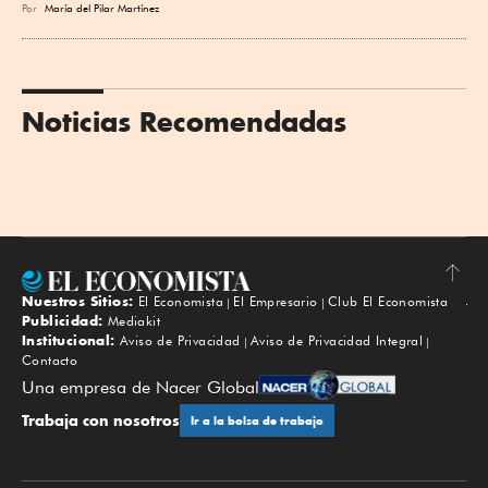
Por
María del Pilar Martínez
Noticias Recomendadas
Nuestros Sitios:
El Economista
El Empresario
Club El Economista
Subir
Publicidad:
Mediakit
Institucional:
Aviso de Privacidad
Aviso de Privacidad Integral
Contacto
Una empresa de Nacer Global
Trabaja con nosotros
Ir a la bolsa de trabajo