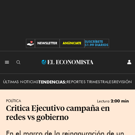
SUSCRÍBETE
NEWSLETTER
ANÚNCIATE
CONTRIBUCIONES
$1.99 DIARIOS
INI
El
SES
Economista
ÚLTIMAS NOTICIAS
TENDENCIAS:
REPORTES TRIMESTRALES
REVISIÓN 
2:00 min
POLÍTICA
Lectura
Critica Ejecutivo campaña en
redes vs gobierno
En el marco de la reinaguración de un