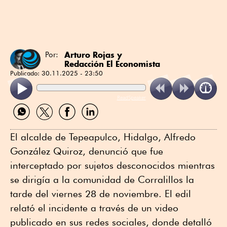
Arturo Rojas
y
Por:
Redacción El Economista
Publicado:
30.11.2025 - 23:50
ReadSpeaker
Compartir
Compartir
Compartir
Compartir
por
por
por
por
WhatsApp
Twitter
Facebook
Linkedin
El alcalde de Tepeapulco, Hidalgo, Alfredo
González Quiroz, denunció que fue
interceptado por sujetos desconocidos mientras
se dirigía a la comunidad de Corralillos la
tarde del viernes 28 de noviembre. El edil
relató el incidente a través de un video
publicado en sus redes sociales, donde detalló