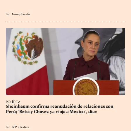
Por
Nancy Escutia
POLÍTICA
Sheinbaum confirma reanudación de relaciones con 
Perú; "Betssy Chávez ya viaja a México", dice
Por
AFP
y
Reuters