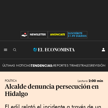
SUSCRÍBETE
NEWSLETTER
ANÚNCIATE
CONTRIBUCIONES
$1.99 DIARIOS
INI
El
SES
Economista
ÚLTIMAS NOTICIAS
TENDENCIAS:
REPORTES TRIMESTRALES
REVISIÓN 
2:00 min
POLÍTICA
Lectura
Alcalde denuncia persecución en
Hidalgo
El edil relató el incidente a través de un