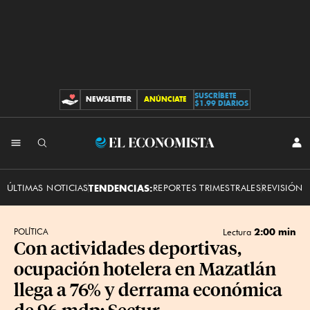
SUSCRÍBETE
NEWSLETTER
ANÚNCIATE
CONTRIBUCIONES
$1.99 DIARIOS
INI
El
SES
Economista
ÚLTIMAS NOTICIAS
TENDENCIAS:
REPORTES TRIMESTRALES
REVISIÓN 
2:00 min
POLÍTICA
Lectura
Con actividades deportivas,
ocupación hotelera en Mazatlán
llega a 76% y derrama económica
de 96 mdp: Sectur