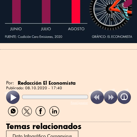
Redacción El Economista
Por:
Publicado:
08.10.2020 - 17:40
ReadSpeaker
Compartir
Compartir
Compartir
Compartir
por
por
por
por
WhatsApp
Twitter
Facebook
Linkedin
Temas relacionados
Dato Infográfico Coronavirus