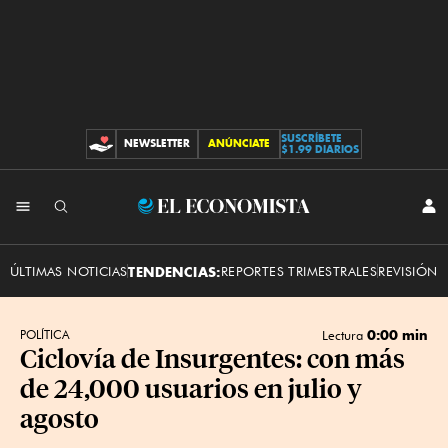
SUSCRÍBETE
NEWSLETTER
ANÚNCIATE
CONTRIBUCIONES
$1.99 DIARIOS
INI
El
SES
Economista
ÚLTIMAS NOTICIAS
TENDENCIAS:
REPORTES TRIMESTRALES
REVISIÓN 
0:00 min
POLÍTICA
Lectura
Ciclovía de Insurgentes: con más
de 24,000 usuarios en julio y
agosto