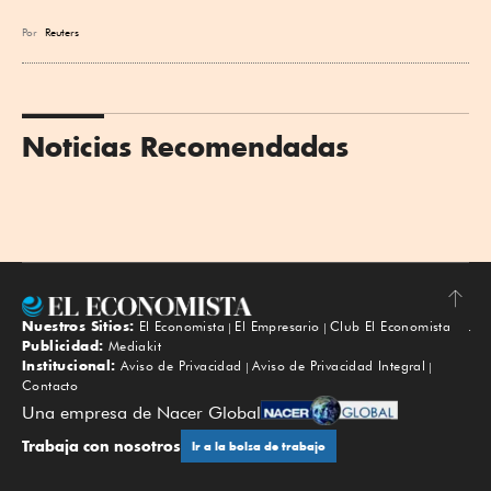
Por
Reuters
Noticias Recomendadas
Nuestros Sitios:
El Economista
El Empresario
Club El Economista
Subir
Publicidad:
Mediakit
Institucional:
Aviso de Privacidad
Aviso de Privacidad Integral
Contacto
Una empresa de Nacer Global
Trabaja con nosotros
Ir a la bolsa de trabajo