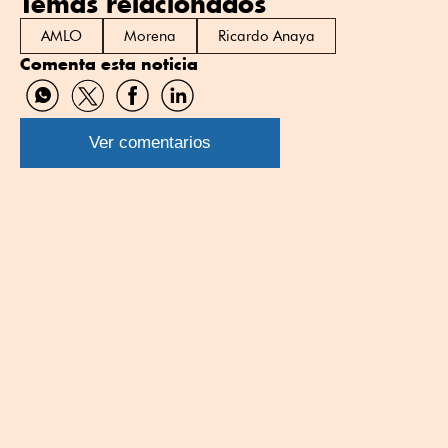
Temas relacionados
AMLO
Morena
Ricardo Anaya
Comenta esta noticia
Compartir
Compartir
Compartir
Compartir
por
por
por
por
WhatsApp
Twitter
Facebook
Linkedin
Ver comentarios