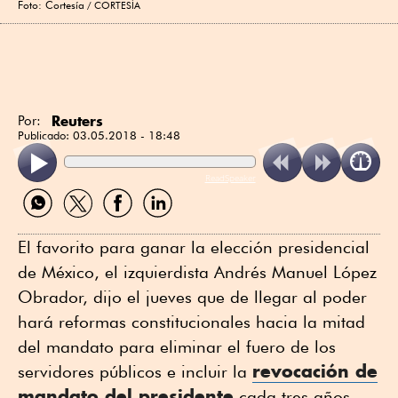
Foto: Cortesía
CORTESÍA
Reuters
Por:
Publicado:
03.05.2018 - 18:48
ReadSpeaker
Compartir
Compartir
Compartir
Compartir
por
por
por
por
WhatsApp
Twitter
Facebook
Linkedin
El favorito para ganar la elección presidencial
de México, el izquierdista Andrés Manuel López
Obrador, dijo el jueves que de llegar al poder
hará reformas constitucionales hacia la mitad
del mandato para eliminar el fuero de los
revocación de
servidores públicos e incluir la
mandato del presidente
cada tres años.