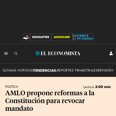
SUSCRÍBETE
NEWSLETTER
ANÚNCIATE
CONTRIBUCIONES
$1.99 DIARIOS
INI
El
SES
Economista
ÚLTIMAS NOTICIAS
TENDENCIAS:
REPORTES TRIMESTRALES
REVISIÓN 
3:00 min
POLÍTICA
Lectura
AMLO propone reformas a la
Constitución para revocar
mandato