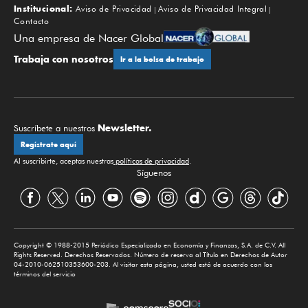
Institucional:
Aviso de Privacidad
Aviso de Privacidad Integral
Contacto
Una empresa de Nacer Global
Trabaja con nosotros
Ir a la bolsa de trabajo
Newsletter.
Suscríbete a nuestros
Regístrate aquí
Al suscribirte, aceptas nuestras
políticas de privacidad
.
Síguenos
Copyright © 1988-2015 Periódico Especializado en Economía y Finanzas, S.A. de C.V. All
Rights Reserved. Derechos Reservados. Número de reserva al Título en Derechos de Autor
04-2010-062510353600-203. Al visitar esta página, usted está de acuerdo con los
términos del servicio