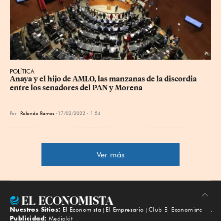
POLÍTICA
Anaya y el hijo de AMLO, las manzanas de la discordia 
entre los senadores del PAN y Morena
Por
Rolando Ramos
17/02/2022 - 1:54
Ver más
Nuestros Sitios:
El Economista
El Empresario
Club El Economista
Subir
Publicidad:
Mediakit