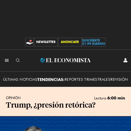
SUSCRÍBETE
NEWSLETTER
ANÚNCIATE
CONTRIBUCIONES
$1.99 DIARIOS
INI
El
SES
Economista
ÚLTIMAS NOTICIAS
TENDENCIAS:
REPORTES TRIMESTRALES
REVISIÓN 
6:00 min
OPINIÓN
Lectura
Trump, ¿presión retórica?