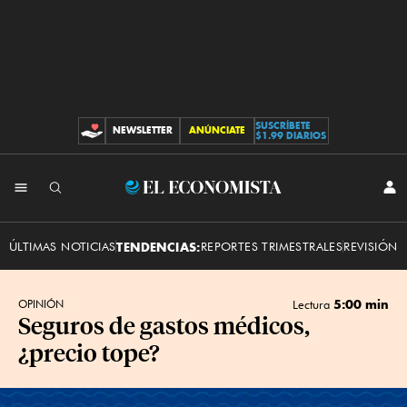
SUSCRÍBETE
NEWSLETTER
ANÚNCIATE
CONTRIBUCIONES
$1.99 DIARIOS
INI
El
SES
Economista
ÚLTIMAS NOTICIAS
TENDENCIAS:
REPORTES TRIMESTRALES
REVISIÓN 
5:00 min
OPINIÓN
Lectura
Seguros de gastos médicos,
¿precio tope?