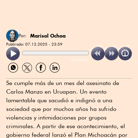
Marisol Ochoa
Por:
Publicado:
07.12.2025 - 23:59
ReadSpeaker
Compartir
Compartir
Compartir
Compartir
por
por
por
por
WhatsApp
Twitter
Facebook
Linkedin
Se cumple más de un mes del asesinato de
Carlos Manzo en Uruapan. Un evento
lamentable que sacudió e indignó a una
sociedad que por muchos años ha sufrido
violencias y intimidaciones por grupos
criminales. A partir de ese acontecimiento, el
gobierno federal lanzó el Plan Michoacán por