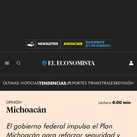
SUSCRÍBETE
NEWSLETTER
ANÚNCIATE
CONTRIBUCIONES
$1.99 DIARIOS
INI
El
SES
Economista
ÚLTIMAS NOTICIAS
TENDENCIAS:
REPORTES TRIMESTRALES
REVISIÓN 
4:00 min
OPINIÓN
Lectura
Michoacán
El gobierno federal impulsa el Plan
Michoacán para reforzar seguridad y