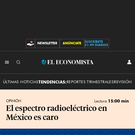
SUSCRÍBETE
NEWSLETTER
ANÚNCIATE
CONTRIBUCIONES
$1.99 DIARIOS
INI
El
SES
Economista
ÚLTIMAS NOTICIAS
TENDENCIAS:
REPORTES TRIMESTRALES
REVISIÓN 
15:00 min
OPINIÓN
Lectura
El espectro radioeléctrico en
México es caro