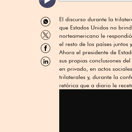
Compartir
El discurso durante la trilat
por
que Estados Unidos no brind
WhatsApp
Compartir
norteamericano le respondi
por
Twitter
el resto de los países juntos
Compartir
por
Ahora el presidente de Estad
Facebook
Compartir
sus propias conclusiones del
por
en privado, en actos sociales
Linkedin
trilaterales y, durante la co
retórica que a diario le rece