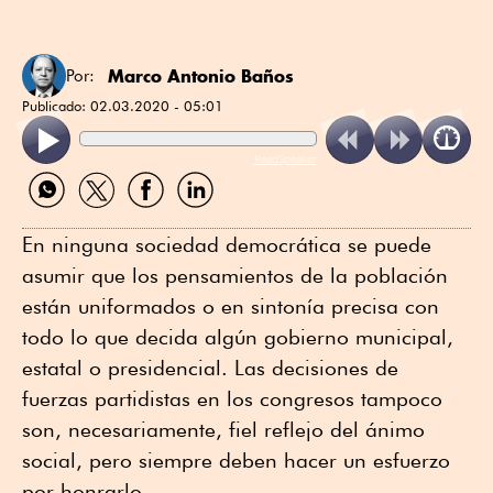
Marco Antonio Baños
Por:
Publicado:
02.03.2020 - 05:01
ReadSpeaker
Compartir
Compartir
Compartir
Compartir
por
por
por
por
WhatsApp
Twitter
Facebook
Linkedin
En ninguna sociedad democrática se puede
asumir que los pensamientos de la población
están uniformados o en sintonía precisa con
todo lo que decida algún gobierno municipal,
estatal o presidencial. Las decisiones de
fuerzas partidistas en los congresos tampoco
son, necesariamente, fiel reflejo del ánimo
social, pero siempre deben hacer un esfuerzo
por honrarlo.