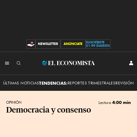
SUSCRÍBETE
NEWSLETTER
ANÚNCIATE
CONTRIBUCIONES
$1.99 DIARIOS
INI
El
SES
Economista
ÚLTIMAS NOTICIAS
TENDENCIAS:
REPORTES TRIMESTRALES
REVISIÓN 
4:00 min
OPINIÓN
Lectura
Democracia y consenso