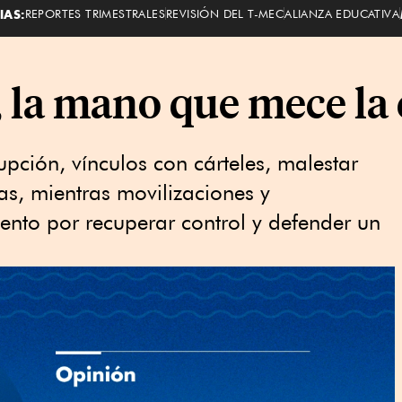
IAS:
REPORTES TRIMESTRALES
REVISIÓN DEL T-MEC
ALIANZA EDUCATIVA
, la mano que mece la
pción, vínculos con cárteles, malestar
nas, mientras movilizaciones y
tento por recuperar control y defender un