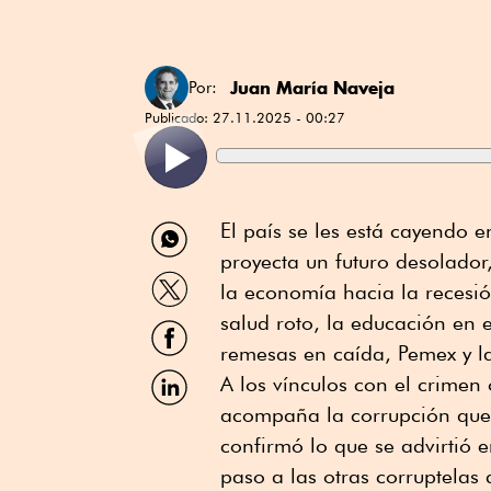
Juan María Naveja
Por:
Publicado:
27.11.2025 - 00:27
Compartir
El país se les está cayendo 
por
proyecta un futuro desolador,
WhatsApp
Compartir
la economía hacia la recesión
por
Twitter
salud roto, la educación en
Compartir
por
remesas en caída, Pemex y la
Facebook
Compartir
A los vínculos con el crime
por
acompaña la corrupción que a
Linkedin
confirmó lo que se advirtió 
paso a las otras corruptelas 