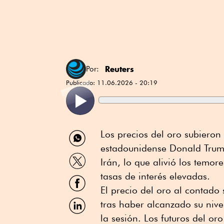
Reuters
Por:
Publicado:
11.06.2026 - 20:19
Compartir
Los precios del oro subieron 
por
estadounidense Donald Trump
WhatsApp
Compartir
Irán, lo que alivió los temor
por
Twitter
tasas de interés elevadas.
Compartir
por
El precio del oro al contado
Facebook
Compartir
tras haber alcanzado su nive
por
la sesión. Los futuros del o
Linkedin