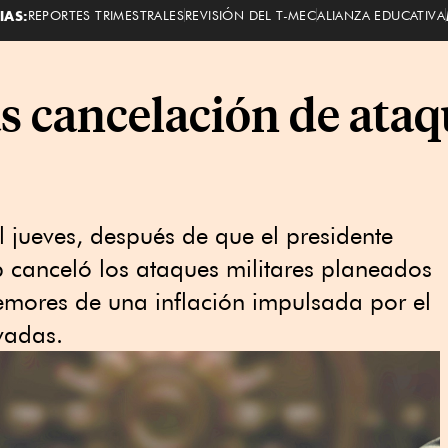
IAS:
REPORTES TRIMESTRALES
REVISIÓN DEL T-MEC
ALIANZA EDUCATIVA
as cancelación de ata
l jueves, después de que el presidente
canceló los ataques militares planeados
 temores de una inflación impulsada por el
evadas.