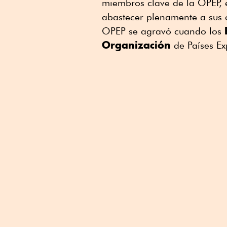
miembros clave de la OPEP, 
Linkedin
abastecer plenamente a sus cl
OPEP se agravó cuando los
Organización
de Países Ex