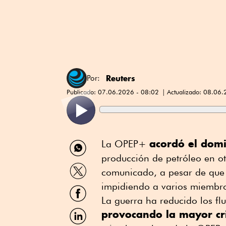
Reuters
Por:
Publicado:
07.06.2026 - 08:02
Actualizado:
08.06.
Compartir
acordó el dom
La OPEP+
por
producción de petróleo en o
WhatsApp
Compartir
comunicado, a pesar de que 
por
Twitter
impidiendo a varios miembro
Compartir
por
La guerra ha reducido los fl
Facebook
Compartir
provocando la mayor cri
por