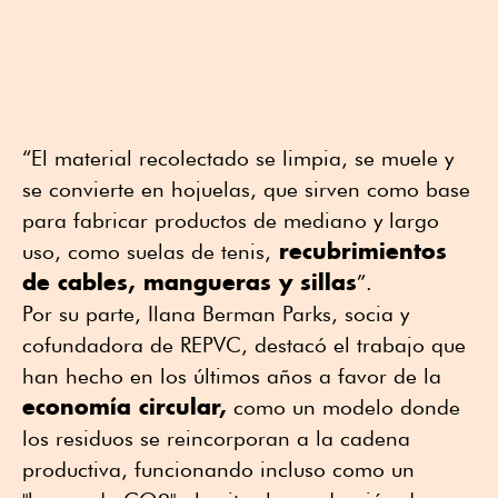
“El material recolectado se limpia, se muele y
se convierte en hojuelas, que sirven como base
para fabricar productos de mediano y largo
recubrimientos
uso, como suelas de tenis,
de cables, mangueras y sillas
”.
Por su parte, Ilana Berman Parks, socia y
cofundadora de REPVC, destacó el trabajo que
han hecho en los últimos años a favor de la
economía circular,
como un modelo donde
los residuos se reincorporan a la cadena
productiva, funcionando incluso como un