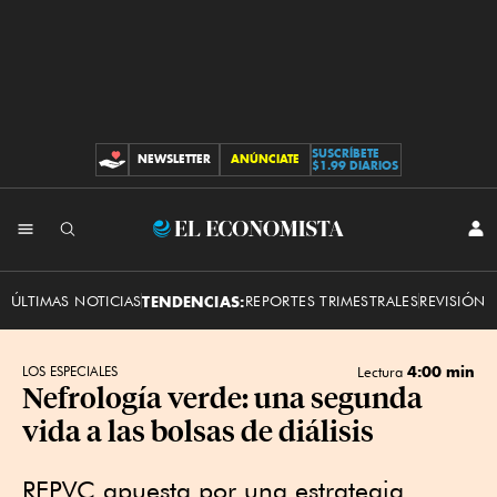
SUSCRÍBETE
NEWSLETTER
ANÚNCIATE
CONTRIBUCIONES
$1.99 DIARIOS
INI
El
SES
Economista
ÚLTIMAS NOTICIAS
TENDENCIAS:
REPORTES TRIMESTRALES
REVISIÓN 
4:00 min
LOS ESPECIALES
Lectura
Nefrología verde: una segunda
vida a las bolsas de diálisis
REPVC apuesta por una estrategia