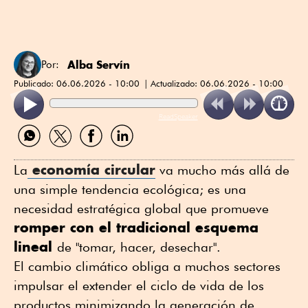
Alba Servín
Por:
Publicado:
06.06.2026 - 10:00
Actualizado:
06.06.2026 - 10:00
ReadSpeaker
Compartir
Compartir
Compartir
Compartir
por
por
por
por
WhatsApp
Twitter
Facebook
Linkedin
economía circular
La
va mucho más allá de
una simple tendencia ecológica; es una
necesidad estratégica global que promueve
romper con el tradicional esquema
lineal
de "tomar, hacer, desechar".
El cambio climático obliga a muchos sectores
impulsar el extender el ciclo de vida de los
productos minimizando la generación de