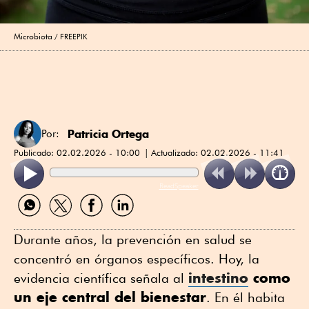
Microbiota
FREEPIK
Patricia Ortega
Por:
Publicado:
02.02.2026 - 10:00
Actualizado:
02.02.2026 - 11:41
ReadSpeaker
Compartir
Compartir
Compartir
Compartir
por
por
por
por
WhatsApp
Twitter
Facebook
Linkedin
Durante años, la prevención en salud se
concentró en órganos específicos. Hoy, la
intestino
como
evidencia científica señala al
un eje central del bienestar
. En él habita