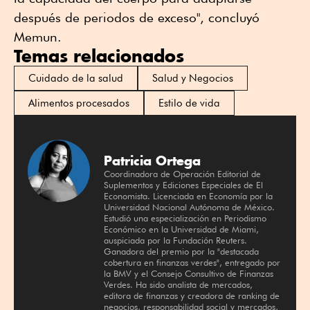
después de periodos de exceso", concluyó
Memun.
Temas relacionados
Cuidado de la salud
Salud y Negocios
Alimentos procesados
Estilo de vida
Patricia Ortega
Coordinadora de Operación Editorial de
Suplementos y Ediciones Especiales de El
Economista. Licenciada en Economía por la
Universidad Nacional Autónoma de México.
Estudió una especialización en Periodismo
Económico en la Universidad de Miami,
auspiciada por la Fundación Reuters.
Ganadora del premio por la "destacada
cobertura en finanzas verdes", entregado por
la BMV y el Consejo Consultivo de Finanzas
Verdes. Ha sido analista de mercados,
editora de finanzas y creadora de ranking de
negocios, responsabilidad social y mercados,