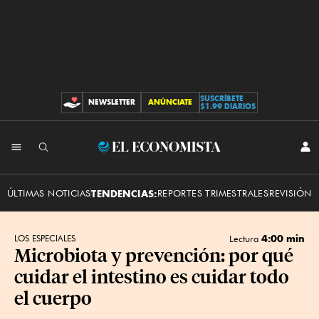
SUSCRÍBETE
NEWSLETTER
ANÚNCIATE
CONTRIBUCIONES
$1.99 DIARIOS
INI
El
SES
Economista
ÚLTIMAS NOTICIAS
TENDENCIAS:
REPORTES TRIMESTRALES
REVISIÓN 
4:00 min
LOS ESPECIALES
Lectura
Microbiota y prevención: por qué
cuidar el intestino es cuidar todo
el cuerpo