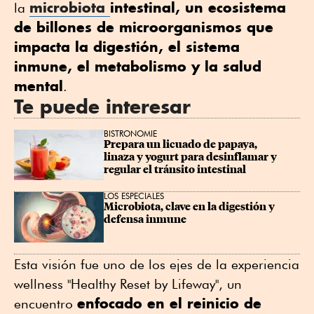
microbiota
intestinal, un ecosistema
la
de billones de microorganismos que
impacta la digestión, el sistema
inmune, el metabolismo y la salud
mental
.
Te puede interesar
BISTRONOMIE
Prepara un licuado de papaya, 
linaza y yogurt para desinflamar y 
regular el tránsito intestinal
LOS ESPECIALES
Microbiota, clave en la digestión y 
defensa inmune
Esta visión fue uno de los ejes de la experiencia
wellness "Healthy Reset by Lifeway", un
enfocado en el reinicio de
encuentro