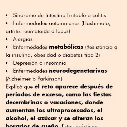
Síndrome de Intestino Irritable o colitis
Enfermedades autoinmunes (Hashimoto,
artritis reumatoide o lupus)
Alergias
metabólicas
Enfermedades
(Resistencia a
la insulina, obesidad o diabetes tipo 2)
Depresión o insomnio
neurodegenetarivas
Enfermedades
(Alzheimer o Parkinson)
el reto aparece después de
Explicó que
períodos de exceso, como las fiestas
decembrinas o vacaciones, donde
aumentan los ultraprocesados, el
alcohol, el azúcar y se alteran los
horarios de sueño
. Estas prácticas