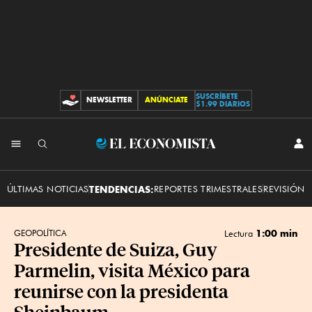
SUSCRÍBETE
NEWSLETTER
ANÚNCIATE
CONTRIBUCIONES
$1.99 DIARIOS
INI
El
SES
Economista
ÚLTIMAS NOTICIAS
TENDENCIAS:
REPORTES TRIMESTRALES
REVISIÓN 
1:00 min
GEOPOLÍTICA
Lectura
Presidente de Suiza, Guy
Parmelin, visita México para
reunirse con la presidenta
Sheinbaum