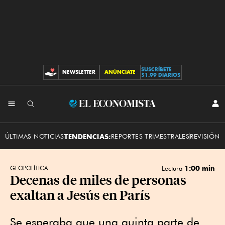
SUSCRÍBETE
NEWSLETTER
ANÚNCIATE
CONTRIBUCIONES
$1.99 DIARIOS
INI
El
SES
Economista
ÚLTIMAS NOTICIAS
TENDENCIAS:
REPORTES TRIMESTRALES
REVISIÓN 
1:00 min
GEOPOLÍTICA
Lectura
Decenas de miles de personas
exaltan a Jesús en París
Se esperaba que una quinta parte de