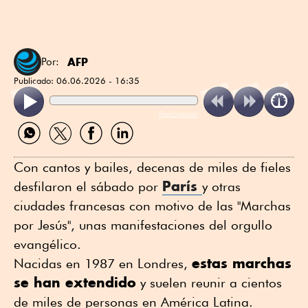
AFP
Por:
Publicado:
06.06.2026 - 16:35
ReadSpeaker
Compartir
Compartir
Compartir
Compartir
por
por
por
por
WhatsApp
Twitter
Facebook
Linkedin
Con cantos y bailes, decenas de miles de fieles
París
desfilaron el sábado por
y otras
ciudades francesas con motivo de las "Marchas
por Jesús", unas manifestaciones del orgullo
evangélico.
estas marchas
Nacidas en 1987 en Londres,
se han extendido
y suelen reunir a cientos
de miles de personas en América Latina.