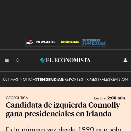
SUSCRÍBETE
NEWSLETTER
ANÚNCIATE
CONTRIBUCIONES
$1.99 DIARIOS
INI
El
SES
Economista
ÚLTIMAS NOTICIAS
TENDENCIAS:
REPORTES TRIMESTRALES
REVISIÓN 
2:00 min
GEOPOLÍTICA
Lectura
Candidata de izquierda Connolly
gana presidenciales en Irlanda
Es la primera vez desde 1990 que solo