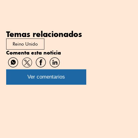
Temas relacionados
Reino Unido
Comenta esta noticia
Compartir
Compartir
Compartir
Compartir
por
por
por
por
WhatsApp
Twitter
Facebook
Linkedin
Ver comentarios