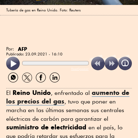
Tubería de gas en Reino Unido. Foto: Reuters
AFP
Por:
Publicado:
23.09.2021 - 16:10
ReadSpeaker
Compartir
Compartir
Compartir
Compartir
por
por
por
por
WhatsApp
Twitter
Facebook
Linkedin
Reino Unido
aumento de
El
, enfrentado al
los precios del gas
, tuvo que poner en
marcha en las últimas semanas sus centrales
eléctricas de carbón para garantizar el
suministro de electricidad
en el país, lo
que podría retardar sus esfuerzos para la