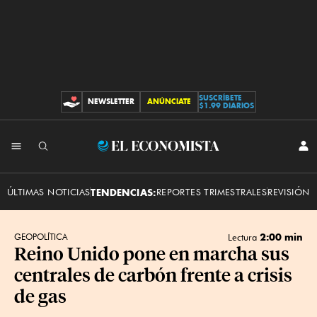
SUSCRÍBETE
NEWSLETTER
ANÚNCIATE
CONTRIBUCIONES
$1.99 DIARIOS
INI
El
SES
Economista
ÚLTIMAS NOTICIAS
TENDENCIAS:
REPORTES TRIMESTRALES
REVISIÓN 
2:00 min
GEOPOLÍTICA
Lectura
Reino Unido pone en marcha sus
centrales de carbón frente a crisis
de gas