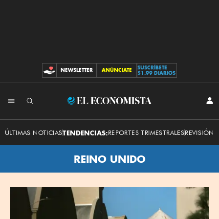
SUSCRÍBETE
NEWSLETTER
ANÚNCIATE
CONTRIBUCIONES
$1.99 DIARIOS
El
INI
SES
Economista
ÚLTIMAS NOTICIAS
TENDENCIAS:
REPORTES TRIMESTRALES
REVISIÓN 
REINO UNIDO