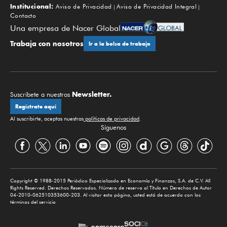
Institucional:
Aviso de Privacidad
Aviso de Privacidad Integral
Contacto
Una empresa de Nacer Global
Trabaja con nosotros
Ir a la bolsa de trabajo
Newsletter.
Suscríbete a nuestros
Regístrate aquí
Al suscribirte, aceptas nuestras
políticas de privacidad
.
Síguenos
Copyright © 1988-2015 Periódico Especializado en Economía y Finanzas, S.A. de C.V. All
Rights Reserved. Derechos Reservados. Número de reserva al Título en Derechos de Autor
04-2010-062510353600-203. Al visitar esta página, usted está de acuerdo con los
términos del servicio