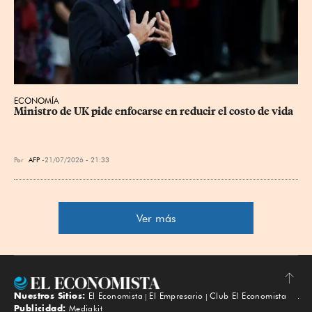
ECONOMÍA
Ministro de UK pide enfocarse en reducir el costo de vida
Por
AFP
21/07/2026 - 21:33
Ver más
Nuestros Sitios:
El Economista
El Empresario
Club El Economista
Subir
Publicidad:
Mediakit