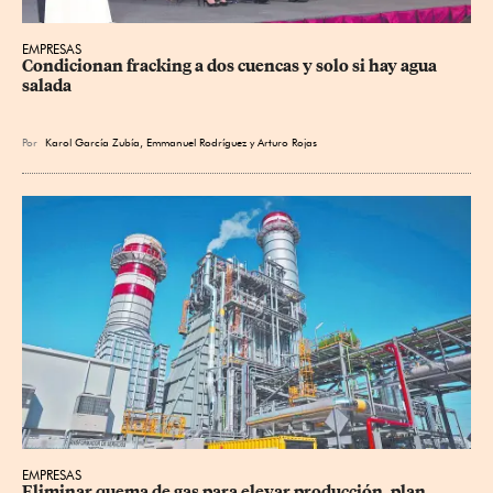
EMPRESAS
Condicionan fracking a dos cuencas y solo si hay agua 
salada
Por
Karol García Zubía
,
Emmanuel Rodríguez
y
Arturo Rojas
EMPRESAS
Eliminar quema de gas para elevar producción, plan