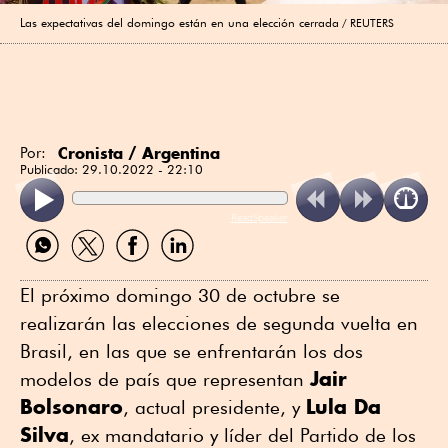
Las expectativas del domingo están en una elección cerrada
REUTERS
Cronista / Argentina
Por:
Publicado:
29.10.2022 - 22:10
ReadSpeaker
Compartir
Compartir
Compartir
Compartir
por
por
por
por
WhatsApp
Twitter
Facebook
Linkedin
El próximo domingo 30 de octubre se
realizarán las elecciones de segunda vuelta en
Brasil, en las que se enfrentarán los dos
Jair
modelos de país que representan
Bolsonaro
Lula Da
, actual presidente, y
Silva
, ex mandatario y líder del Partido de los