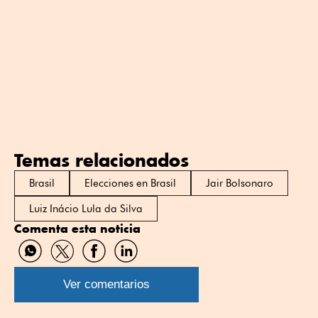
Temas relacionados
Brasil
Elecciones en Brasil
Jair Bolsonaro
Luiz Inácio Lula da Silva
Comenta esta noticia
Compartir
Compartir
Compartir
Compartir
por
por
por
por
WhatsApp
Twitter
Facebook
Linkedin
Ver comentarios