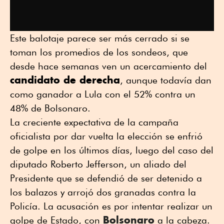
Este balotaje parece ser más cerrado si se
toman los promedios de los sondeos, que
desde hace semanas ven un acercamiento del
candidato de derecha
, aunque todavía dan
como ganador a Lula con el 52% contra un
48% de Bolsonaro.
La creciente expectativa de la campaña
oficialista por dar vuelta la elección se enfrió
de golpe en los últimos días, luego del caso del
diputado Roberto Jefferson, un aliado del
Presidente que se defendió de ser detenido a
los balazos y arrojó dos granadas contra la
Policía. La acusación es por intentar realizar un
Bolsonaro
golpe de Estado, con
a la cabeza.