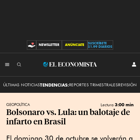
SUSCRÍBETE
NEWSLETTER
ANÚNCIATE
CONTRIBUCIONES
$1.99 DIARIOS
INI
El
SES
Economista
ÚLTIMAS NOTICIAS
TENDENCIAS:
REPORTES TRIMESTRALES
REVISIÓN 
3:00 min
GEOPOLÍTICA
Lectura
Bolsonaro vs. Lula: un balotaje de
infarto en Brasil
El domingo 30 de octubre se volverán a