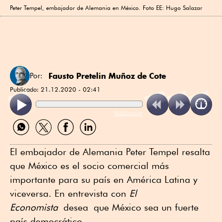
Peter Tempel, embajador de Alemania en México. Foto EE: Hugo Salazar
Fausto Pretelin Muñoz de Cote
Por:
Publicado:
21.12.2020 - 02:41
ReadSpeaker
Compartir
Compartir
Compartir
Compartir
por
por
por
por
WhatsApp
Twitter
Facebook
Linkedin
El embajador de Alemania Peter Tempel resalta
que México es el socio comercial más
importante para su país en América Latina y
viceversa. En entrevista con
El
Economista
desea que México sea un fuerte
país democrático.