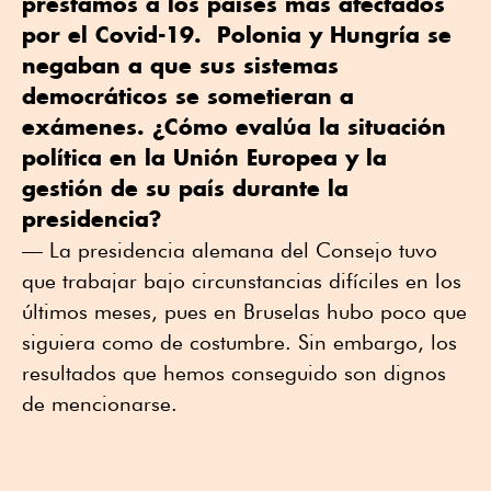
préstamos a los países más afectados
por el Covid-19. Polonia y Hungría se
negaban a que sus sistemas
democráticos se sometieran a
exámenes. ¿Cómo evalúa la situación
política en la Unión Europea y la
gestión de su país durante la
presidencia?
— La presidencia alemana del Consejo tuvo
que trabajar bajo circunstancias difíciles en los
últimos meses, pues en Bruselas hubo poco que
siguiera como de costumbre. Sin embargo, los
resultados que hemos conseguido son dignos
de mencionarse.