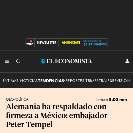
SUSCRÍBETE
NEWSLETTER
ANÚNCIATE
CONTRIBUCIONES
$1.99 DIARIOS
INI
El
SES
Economista
ÚLTIMAS NOTICIAS
TENDENCIAS:
REPORTES TRIMESTRALES
REVISIÓN 
8:00 min
GEOPOLÍTICA
Lectura
Alemania ha respaldado con
firmeza a México: embajador
Peter Tempel