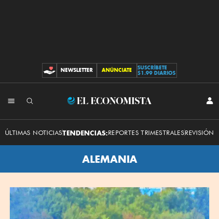
SUSCRÍBETE
NEWSLETTER
ANÚNCIATE
CONTRIBUCIONES
$1.99 DIARIOS
El
INI
SES
Economista
ÚLTIMAS NOTICIAS
TENDENCIAS:
REPORTES TRIMESTRALES
REVISIÓN 
ALEMANIA