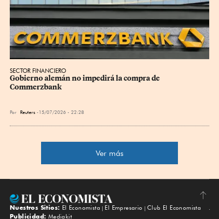
SECTOR FINANCIERO
Gobierno alemán no impedirá la compra de 
Commerzbank
Por
Reuters
15/07/2026 - 22:28
Ver más
Nuestros Sitios:
El Economista
El Empresario
Club El Economista
Subir
Publicidad:
Mediakit