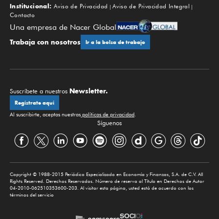
Institucional:
Aviso de Privacidad
Aviso de Privacidad Integral
Contacto
Una empresa de Nacer Global
Trabaja con nosotros
Ir a la bolsa de trabajo
Newsletter.
Suscríbete a nuestros
Regístrate aquí
Al suscribirte, aceptas nuestras
políticas de privacidad
.
Síguenos
Copyright © 1988-2015 Periódico Especializado en Economía y Finanzas, S.A. de C.V. All
Rights Reserved. Derechos Reservados. Número de reserva al Título en Derechos de Autor
04-2010-062510353600-203. Al visitar esta página, usted está de acuerdo con los
términos del servicio