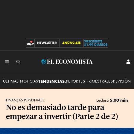
SUSCRÍBETE
NEWSLETTER
ANÚNCIATE
CONTRIBUCIONES
$1.99 DIARIOS
INI
El
SES
Economista
ÚLTIMAS NOTICIAS
TENDENCIAS:
REPORTES TRIMESTRALES
REVISIÓN 
5:00 min
FINANZAS PERSONALES
Lectura
No es demasiado tarde para
empezar a invertir (Parte 2 de 2)