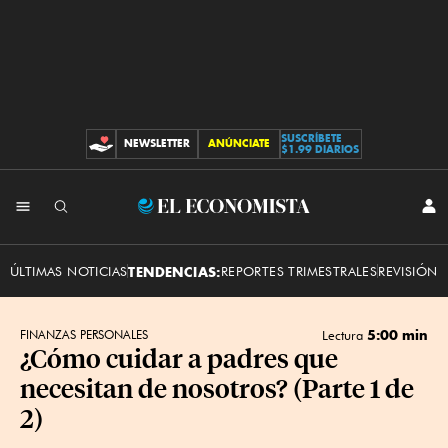
SUSCRÍBETE
NEWSLETTER
ANÚNCIATE
CONTRIBUCIONES
$1.99 DIARIOS
INI
El
SES
Economista
ÚLTIMAS NOTICIAS
TENDENCIAS:
REPORTES TRIMESTRALES
REVISIÓN 
5:00 min
FINANZAS PERSONALES
Lectura
¿Cómo cuidar a padres que
necesitan de nosotros? (Parte 1 de
2)