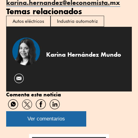
karina.hernandez@eleconomista.
mx
Temas relacionados
Autos eléctricos
Industria automotriz
Karina Hernández Mundo
Comenta esta noticia
Compartir
Compartir
Compartir
Compartir
por
por
por
por
WhatsApp
Twitter
Facebook
Linkedin
Ver comentarios