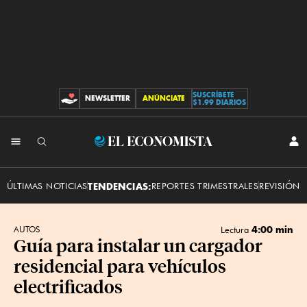
SUSCRÍBETE
NEWSLETTER
ANÚNCIATE
CONTRIBUCIONES
$1.99 DIARIOS
INI
El
SES
Economista
ÚLTIMAS NOTICIAS
TENDENCIAS:
REPORTES TRIMESTRALES
REVISIÓN 
4:00 min
AUTOS
Lectura
Guía para instalar un cargador
residencial para vehículos
electrificados