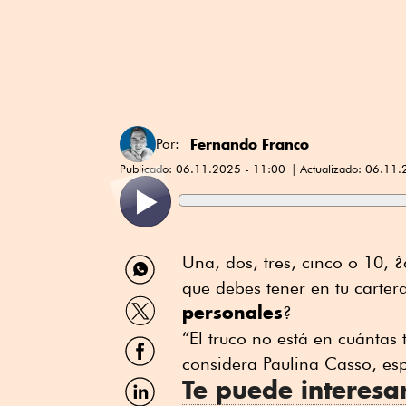
Fernando Franco
Por:
Publicado:
06.11.2025 - 11:00
Actualizado:
06.11.
Compartir
Una, dos, tres, cinco o 10, 
por
que debes tener en tu carte
WhatsApp
Compartir
personales
?
por
Twitter
“El truco no está en cuántas 
Compartir
por
considera Paulina Casso, esp
Facebook
Compartir
Te puede interesa
por