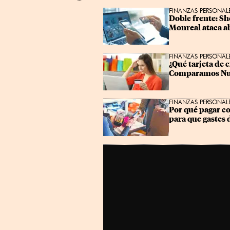
Linkedin
FINANZAS PERSONAL
Doble frente: S
Monreal ataca ab
FINANZAS PERSONAL
¿Qué tarjeta de c
Comparamos Nu, 
FINANZAS PERSONAL
Por qué pagar co
para que gastes