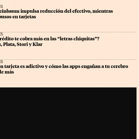
ES
heinbaum impulsa reducción del efectivo, mientras 
usos en tarjetas
ES
rédito te cobra más en las “letras chiquitas”? 
Plata, Stori y Klar
ES
n tarjeta es adictivo y cómo las apps engañan a tu cerebro 
 de más