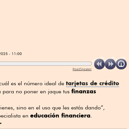
2025 - 11:00
ReadSpeaker
tarjetas de crédito
¿cuál es el número ideal de
finanzas
ra para no poner en jaque tus
tienes, sino en el uso que les estás dando”,
educación financiera
ecialista en
.
r