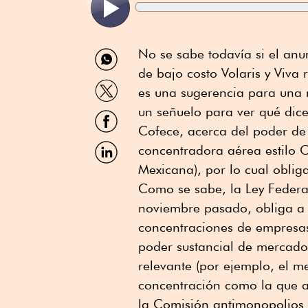
Compartir
No se sabe todavía si el anu
por
de bajo costo Volaris y Viv
WhatsApp
Compartir
es una sugerencia para una 
por
Twitter
un señuelo para ver qué dice
Compartir
por
Cofece, acerca del poder de
Facebook
Compartir
concentradora aérea estilo 
por
Mexicana), por lo cual obli
Linkedin
Como se sabe, la Ley Federa
noviembre pasado, obliga a 
concentraciones de empresas
poder sustancial de mercado
relevante (por ejemplo, el 
concentración como la que a
la Comisión antimonopolios d