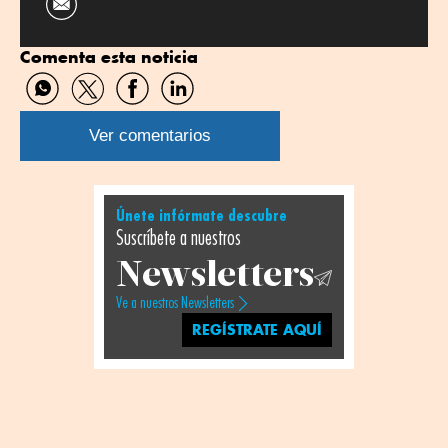
Comenta esta noticia
Compartir
Compartir
Compartir
Compartir
por
por
por
por
WhatsApp
Twitter
Facebook
Linkedin
Ver comentarios
Únete infórmate descubre
Suscríbete a nuestros
Newsletters
Ve a nuestros Newsletters
REGÍSTRATE AQUÍ