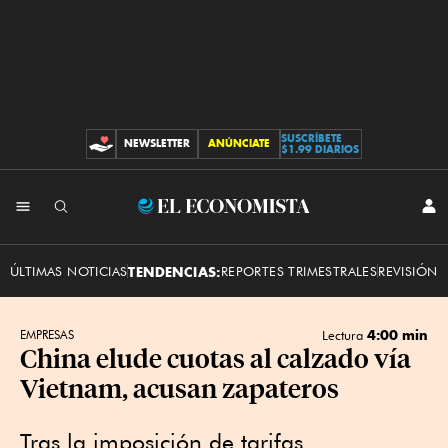
SUSCRÍBETE
NEWSLETTER
ANÚNCIATE
CONTRIBUCIONES
$1.99 DIARIOS
INI
El
SES
Economista
ÚLTIMAS NOTICIAS
TENDENCIAS:
REPORTES TRIMESTRALES
REVISIÓN 
4:00 min
EMPRESAS
Lectura
China elude cuotas al calzado vía
Vietnam, acusan zapateros
Tras la imposición de tarifas