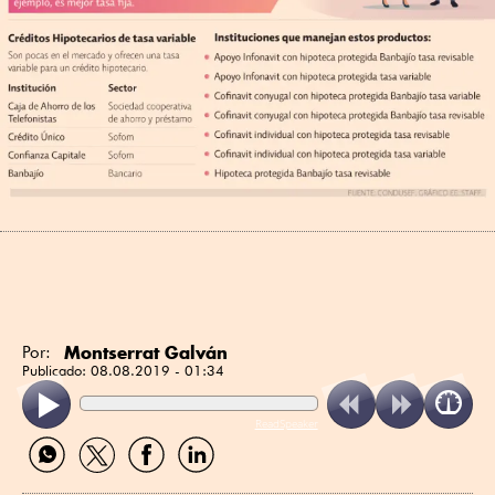
Montserrat Galván
Por:
Publicado:
08.08.2019 - 01:34
ReadSpeaker
Compartir
Compartir
Compartir
Compartir
por
por
por
por
WhatsApp
Twitter
Facebook
Linkedin