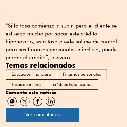
“Si la tasa comienza a subir, pero el cliente se
esfuerza mucho por sacar este crédito
hipotecario, esta tasa puede salirse de control
para sus finanzas personales e incluso, puede
perder el crédito”, aseveró.
Temas relacionados
Educación financiera
Finanzas personales
Tasas de interés
créditos hipotecarios
Comenta esta noticia
Compartir
Compartir
Compartir
Compartir
por
por
por
por
WhatsApp
Twitter
Facebook
Linkedin
Ver comentarios