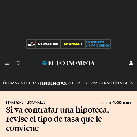
SUSCRÍBETE
NEWSLETTER
ANÚNCIATE
CONTRIBUCIONES
$1.99 DIARIOS
INI
El
SES
Economista
ÚLTIMAS NOTICIAS
TENDENCIAS:
REPORTES TRIMESTRALES
REVISIÓN 
4:00 min
FINANZAS PERSONALES
Lectura
Si va contratar una hipoteca,
revise el tipo de tasa que le
conviene