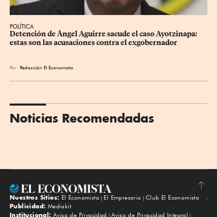
POLÍTICA
Detención de Ángel Aguirre sacude el caso Ayotzinapa: 
estas son las acusaciones contra el exgobernador
Por
Redacción El Economista
Noticias Recomendadas
Nuestros Sitios:
El Economista
El Empresario
Club El Economista
Subir
Publicidad:
Mediakit
Institucional:
Aviso de Privacidad
Aviso de Privacidad Integral