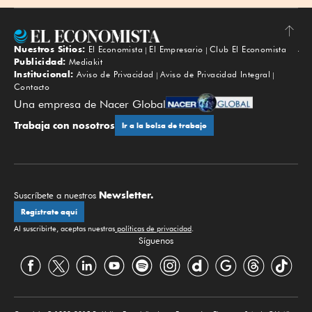
Nuestros Sitios:
El Economista
El Empresario
Club El Economista
Subir
Publicidad:
Mediakit
Institucional:
Aviso de Privacidad
Aviso de Privacidad Integral
Contacto
Una empresa de Nacer Global
Trabaja con nosotros
Ir a la bolsa de trabajo
Newsletter.
Suscríbete a nuestros
Regístrate aquí
Al suscribirte, aceptas nuestras
políticas de privacidad
.
Síguenos