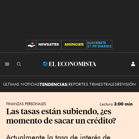
SUSCRÍBETE
NEWSLETTER
ANÚNCIATE
CONTRIBUCIONES
$1.99 DIARIOS
INI
El
SES
Economista
ÚLTIMAS NOTICIAS
TENDENCIAS:
REPORTES TRIMESTRALES
REVISIÓN 
3:00 min
FINANZAS PERSONALES
Lectura
Las tasas están subiendo, ¿es
momento de sacar un crédito?
Actualmente la tasa de interés de