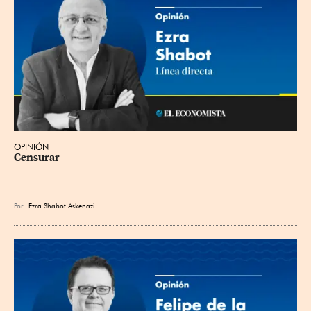
OPINIÓN
Censurar
Por
Ezra Shabot Askenazi