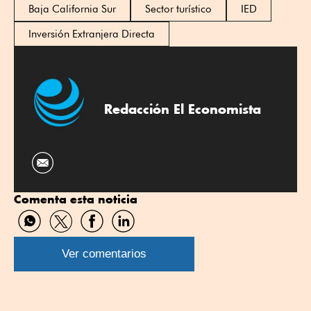
Baja California Sur
Sector turístico
IED
Inversión Extranjera Directa
Redacción El Economista
Comenta esta noticia
Compartir
Compartir
Compartir
Compartir
por
por
por
por
WhatsApp
Twitter
Facebook
Linkedin
Ver comentarios