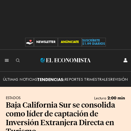
SUSCRÍBETE
NEWSLETTER
ANÚNCIATE
CONTRIBUCIONES
$1.99 DIARIOS
INI
El
SES
Economista
ÚLTIMAS NOTICIAS
TENDENCIAS:
REPORTES TRIMESTRALES
REVISIÓN 
2:00 min
ESTADOS
Lectura
Baja California Sur se consolida
como líder de captación de
Inversión Extranjera Directa en
Turismo