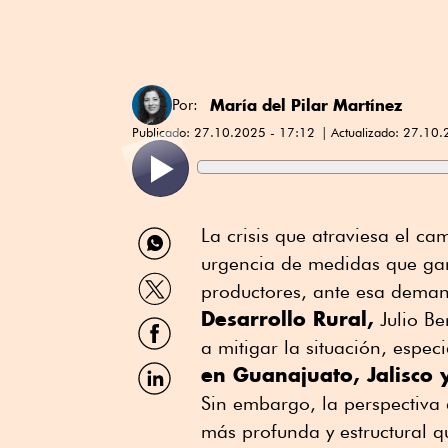
María del Pilar Martínez
Por:
Publicado:
27.10.2025 - 17:12
Actualizado:
27.10.
Compartir
La crisis que atraviesa el c
por
urgencia de medidas que gara
WhatsApp
Compartir
productores, ante esa dema
por
Desarrollo Rural,
Twitter
Julio Be
Compartir
por
a mitigar la situación, espe
Facebook
Compartir
en Guanajuato, Jalisco
por
Sin embargo, la perspectiva 
Linkedin
más profunda y estructural q