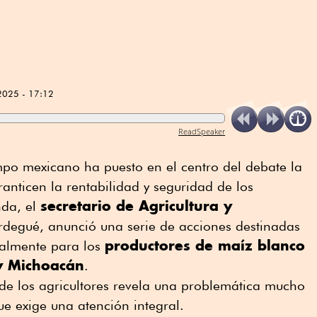
2025 - 17:12
ReadSpeaker
ampo mexicano ha puesto en el centro del debate la
nticen la rentabilidad y seguridad de los
secretario de Agricultura y
nda, el
rdegué, anunció una serie de acciones destinadas
productores de maíz blanco
cialmente para los
 y Michoacán
.
de los agricultores revela una problemática mucho
ue exige una atención integral.