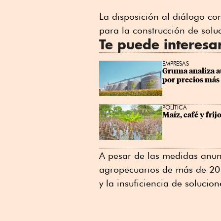
La disposición al diálogo c
para la construcción de solu
Te puede interesa
EMPRESAS
Gruma analiza a
por precios más 
POLÍTICA
Maíz, café y frij
A pesar de las medidas anun
agropecuarios de más de 20 
y la insuficiencia de solucion