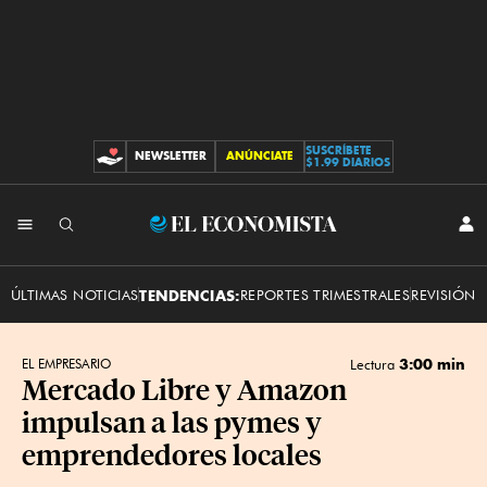
SUSCRÍBETE
NEWSLETTER
ANÚNCIATE
CONTRIBUCIONES
$1.99 DIARIOS
INI
El
SES
Economista
ÚLTIMAS NOTICIAS
TENDENCIAS:
REPORTES TRIMESTRALES
REVISIÓN 
3:00 min
EL EMPRESARIO
Lectura
Mercado Libre y Amazon
impulsan a las pymes y
emprendedores locales