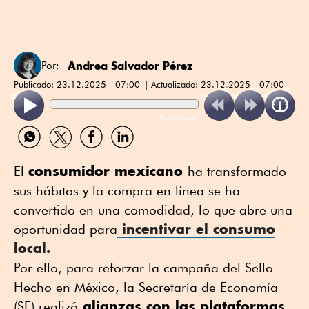
Andrea Salvador Pérez
Por:
Publicado:
23.12.2025 - 07:00
Actualizado:
23.12.2025 - 07:00
ReadSpeaker
Compartir
Compartir
Compartir
Compartir
por
por
por
por
WhatsApp
Twitter
Facebook
Linkedin
consumidor mexicano
El
ha transformado
sus hábitos y la compra en línea se ha
convertido en una comodidad, lo que abre una
incentivar el consumo
oportunidad para
local.
Por ello, para reforzar la campaña del Sello
Hecho en México, la Secretaría de Economía
alianzas con las plataformas
(SE) realizó