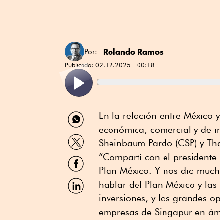
Rolando Ramos
Por:
Publicado:
02.12.2025 - 00:18
Compartir
En la relación entre México
por
económica, comercial y de in
WhatsApp
Compartir
Sheinbaum Pardo (CSP) y T
por
Twitter
“Compartí con el presidente
Compartir
por
Plan México. Y nos dio much
Facebook
Compartir
hablar del Plan México y las
por
inversiones, y las grandes o
Linkedin
empresas de Singapur en ámbi